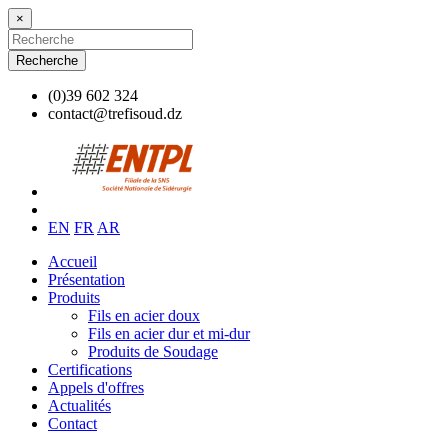
×
Recherche
(0)39 602 324
contact@trefisoud.dz
EN
FR
AR
Accueil
Présentation
Produits
Fils en acier doux
Fils en acier dur et mi-dur
Produits de Soudage
Certifications
Appels d'offres
Actualités
Contact