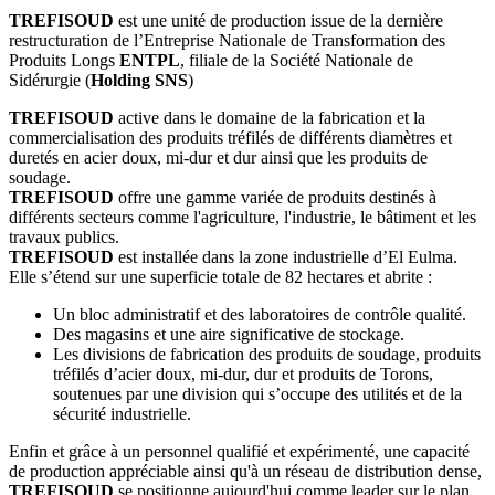
TREFISOUD
est une unité de production issue de la dernière
restructuration de l’Entreprise Nationale de Transformation des
Produits Longs
ENTPL
, filiale de la Société Nationale de
Sidérurgie (
Holding SNS
)
TREFISOUD
active dans le domaine de la fabrication et la
commercialisation des produits tréfilés de différents diamètres et
duretés en acier doux, mi-dur et dur ainsi que les produits de
soudage.
TREFISOUD
offre une gamme variée de produits destinés à
différents secteurs comme l'agriculture, l'industrie, le bâtiment et les
travaux publics.
TREFISOUD
est installée dans la zone industrielle d’El Eulma.
Elle s’étend sur une superficie totale de 82 hectares et abrite :
Un bloc administratif et des laboratoires de contrôle qualité.
Des magasins et une aire significative de stockage.
Les divisions de fabrication des produits de soudage, produits
tréfilés d’acier doux, mi-dur, dur et produits de Torons,
soutenues par une division qui s’occupe des utilités et de la
sécurité industrielle.
Enfin et grâce à un personnel qualifié et expérimenté, une capacité
de production appréciable ainsi qu'à un réseau de distribution dense,
TREFISOUD
se positionne aujourd'hui comme leader sur le plan