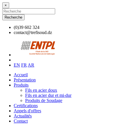
×
Recherche
(0)39 602 324
contact@trefisoud.dz
EN
FR
AR
Accueil
Présentation
Produits
Fils en acier doux
Fils en acier dur et mi-dur
Produits de Soudage
Certifications
Appels d'offres
Actualités
Contact