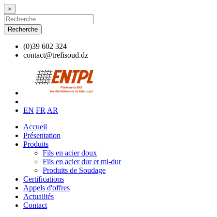
×
Recherche
(0)39 602 324
contact@trefisoud.dz
EN
FR
AR
Accueil
Présentation
Produits
Fils en acier doux
Fils en acier dur et mi-dur
Produits de Soudage
Certifications
Appels d'offres
Actualités
Contact